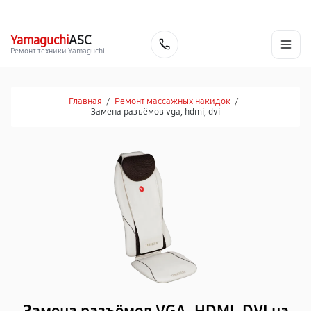
г. Ростов-на-Дону
Ежедневно с 9:00 до 21:00
+7 (863) 307-53-19
Yamaguchi
ASC
Заказать
Ремонт техники Yamaguchi
Главная
/
Ремонт массажных накидок
/
Замена разъёмов vga, hdmi, dvi