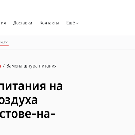
Гарантия д
тия
Доставка
Контакты
Ещё
ика
а
/
Замена шнура питания
питания на
оздуха
стове-на-