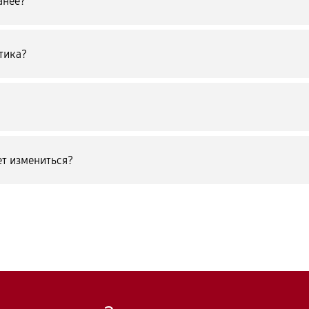
анее?
тика?
т измениться?