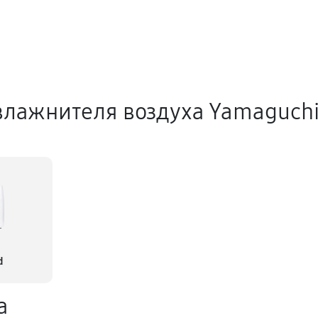
влажнителя воздуха Yamaguch
d
а